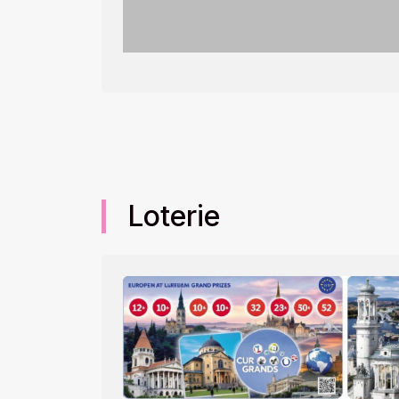
Loterie