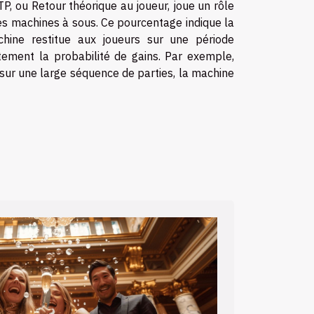
, ou Retour théorique au joueur, joue un rôle
es machines à sous. Ce pourcentage indique la
hine restitue aux joueurs sur une période
ctement la probabilité de gains. Par exemple,
 sur une large séquence de parties, la machine