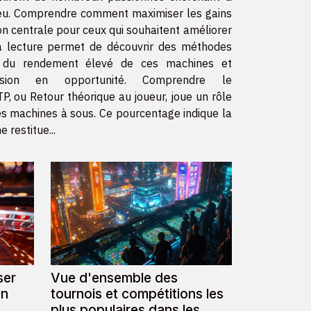
 jeu. Comprendre comment maximiser les gains
on centrale pour ceux qui souhaitent améliorer
 la lecture permet de découvrir des méthodes
i du rendement élevé de ces machines et
ssion en opportunité. Comprendre le
, ou Retour théorique au joueur, joue un rôle
s machines à sous. Ce pourcentage indique la
 restitue...
ser
Vue d'ensemble des
en
tournois et compétitions les
plus populaires dans les