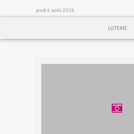
jeudi 6 août 2026
LOTERIE