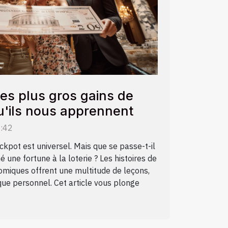
les plus gros gains de
qu'ils nous apprennent
9:42
ckpot est universel. Mais que se passe-t-il
 une fortune à la loterie ? Les histoires de
omiques offrent une multitude de leçons,
 que personnel. Cet article vous plonge