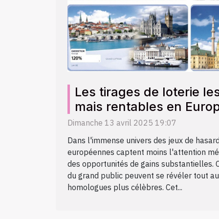
Les tirages de loterie l
mais rentables en Euro
Dimanche 13 avril 2025 19:07
Dans l'immense univers des jeux de hasard,
européennes captent moins l'attention méd
des opportunités de gains substantielles. 
du grand public peuvent se révéler tout au
homologues plus célèbres. Cet...