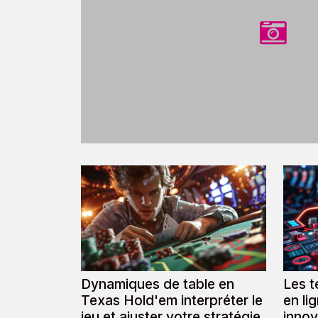
Dynamiques de table en
Les t
Texas Hold'em interpréter le
en li
jeu et ajuster votre stratégie
innov