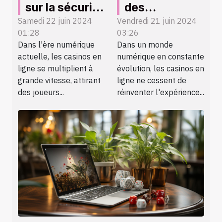
sur la sécurité
des
dans les
tendances
Samedi 22 juin 2024
Vendredi 21 juin 2024
01:28
03:26
nouveaux
des bonus de
Dans l'ère numérique
Dans un monde
casinos en
casino en
actuelle, les casinos en
numérique en constante
ligne :
ligne pour
ligne se multiplient à
évolution, les casinos en
Comment
2024 :
grande vitesse, attirant
ligne ne cessent de
protéger vos
Comment les
des joueurs...
réinventer l'expérience...
données
offres
évoluent-
elles et quels
impacts sur
les joueurs ?