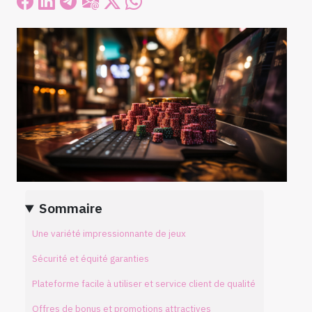
Sommaire
Une variété impressionnante de jeux
Sécurité et équité garanties
Plateforme facile à utiliser et service client de qualité
Offres de bonus et promotions attractives