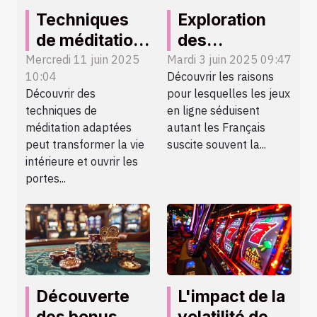
Techniques
Exploration
de méditation
des
pour une
motivations
Mercredi 11 juin 2025
Mardi 3 juin 2025 09:47
10:04
Découvrir les raisons
connexion
derrière la
Découvrir des
pour lesquelles les jeux
spirituelle
popularité des
techniques de
en ligne séduisent
plus profonde
jeux en ligne
méditation adaptées
autant les Français
chez les
peut transformer la vie
suscite souvent la...
Français
intérieure et ouvrir les
portes...
Découverte
L'impact de la
des bonus
volatilité des