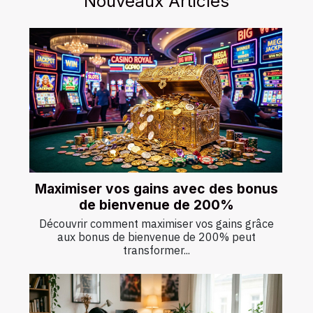
Nouveaux Articles
Maximiser vos gains avec des bonus
de bienvenue de 200%
Découvrir comment maximiser vos gains grâce
aux bonus de bienvenue de 200% peut
transformer...