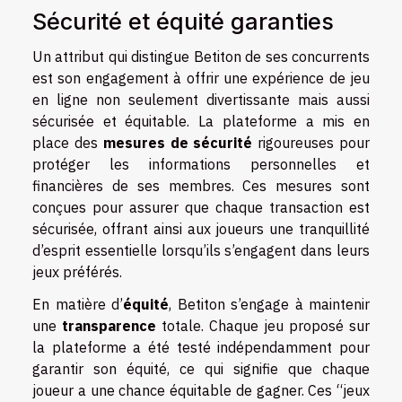
Sécurité et équité garanties
Un attribut qui distingue Betiton de ses concurrents
est son engagement à offrir une expérience de jeu
en ligne non seulement divertissante mais aussi
sécurisée et équitable. La plateforme a mis en
place des
mesures de sécurité
rigoureuses pour
protéger les informations personnelles et
financières de ses membres. Ces mesures sont
conçues pour assurer que chaque transaction est
sécurisée, offrant ainsi aux joueurs une tranquillité
d’esprit essentielle lorsqu’ils s’engagent dans leurs
jeux préférés.
En matière d’
équité
, Betiton s’engage à maintenir
une
transparence
totale. Chaque jeu proposé sur
la plateforme a été testé indépendamment pour
garantir son équité, ce qui signifie que chaque
joueur a une chance équitable de gagner. Ces “jeux