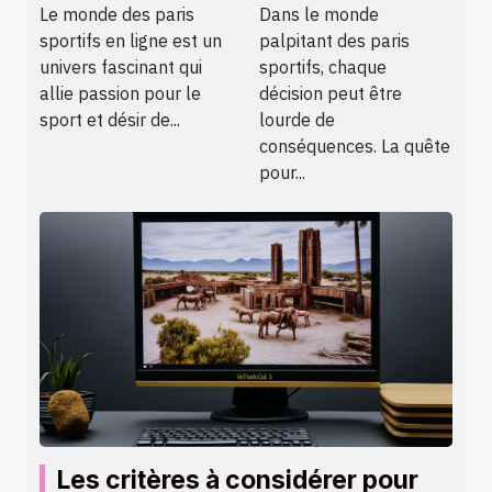
Dans le monde
Le monde des paris
vos gains aux
sportifs en
palpitant des paris
sportifs en ligne est un
paris sportifs
ligne
sportifs, chaque
univers fascinant qui
décision peut être
allie passion pour le
lourde de
sport et désir de...
conséquences. La quête
pour...
Les critères à considérer pour