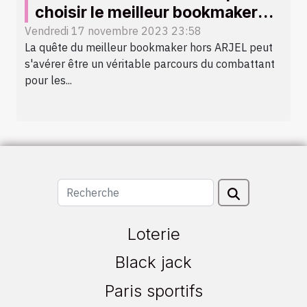
choisir le meilleur bookmaker
hors ARJEL
Vendredi 17 novembre 2023 23:58
La quête du meilleur bookmaker hors ARJEL peut
s'avérer être un véritable parcours du combattant
pour les...
Loterie
Black jack
Paris sportifs