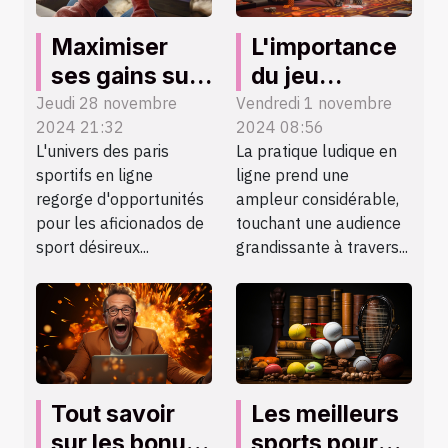
Maximiser
L'importance
ses gains sur
du jeu
une
responsable
Jeudi 28 novembre
Vendredi 1 novembre
2024 21:32
2024 08:56
plateforme de
et des outils
L'univers des paris
La pratique ludique en
paris sportifs
de gestion
sportifs en ligne
ligne prend une
en ligne
des mises
regorge d'opportunités
ampleur considérable,
pour les aficionados de
touchant une audience
sport désireux...
grandissante à travers...
Tout savoir
Les meilleurs
sur les bonus
sports pour