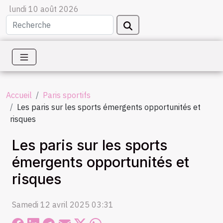
lundi 10 août 2026
Accueil
Paris sportifs
Les paris sur les sports émergents opportunités et
risques
Les paris sur les sports
émergents opportunités et
risques
Samedi 12 avril 2025 03:31