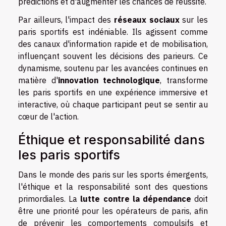
prédictions et d'augmenter les chances de réussite.
Par ailleurs, l'impact des
réseaux sociaux
sur les
paris sportifs est indéniable. Ils agissent comme
des canaux d'information rapide et de mobilisation,
influençant souvent les décisions des parieurs. Ce
dynamisme, soutenu par les avancées continues en
matière d'
innovation technologique
, transforme
les paris sportifs en une expérience immersive et
interactive, où chaque participant peut se sentir au
cœur de l'action.
Éthique et responsabilité dans
les paris sportifs
Dans le monde des paris sur les sports émergents,
l'éthique et la responsabilité sont des questions
primordiales. La
lutte contre la dépendance
doit
être une priorité pour les opérateurs de paris, afin
de prévenir les comportements compulsifs et