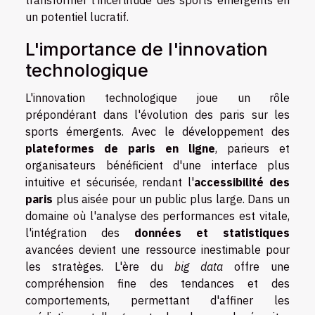
transformer l'incertitude des sports émergents en
un potentiel lucratif.
L'importance de l'innovation
technologique
L'innovation technologique joue un rôle
prépondérant dans l'évolution des paris sur les
sports émergents. Avec le développement des
plateformes de paris en ligne
, parieurs et
organisateurs bénéficient d'une interface plus
intuitive et sécurisée, rendant l'
accessibilité des
paris
plus aisée pour un public plus large. Dans un
domaine où l'analyse des performances est vitale,
l'intégration des
données et statistiques
avancées devient une ressource inestimable pour
les stratèges. L'ère du
big data
offre une
compréhension fine des tendances et des
comportements, permettant d'affiner les