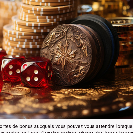
 sortes de bonus auxquels vous pouvez vous attendre lorsque