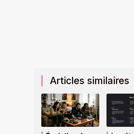
Articles similaires