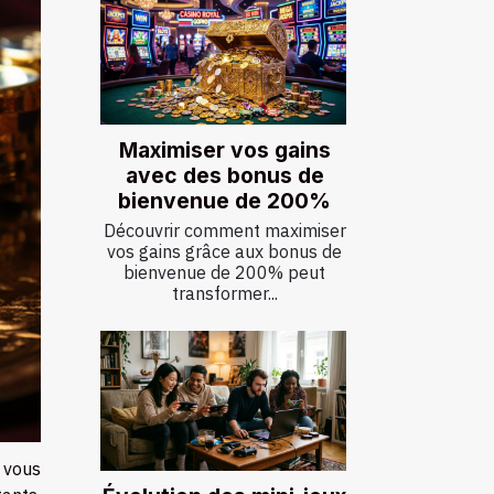
Maximiser vos gains
avec des bonus de
bienvenue de 200%
Découvrir comment maximiser
vos gains grâce aux bonus de
bienvenue de 200% peut
transformer...
 vous